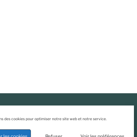
cookies
•
CGU
•
Mentions légales
ns des cookies pour optimiser notre site web et notre service.
r les cookies
Refuser
Voir les préférences