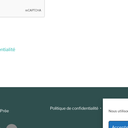
ntialité
Politique de confidentialité
•
Politique de 
 Prée
Nous utiliso
tube
Contact
Accepte