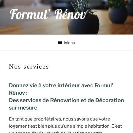
Aller
au
contenu
principal
Formul' Rénov
rénovation et décoration d'intérieur à Saint-Laurent de la Prée,
Charente-Maritime
Menu
Nos services
Donnez vie à votre intérieur avec Formul’
Rénov :
Des services de Rénovation et de Décoration
sur mesure
En tant que propriétaires, nous savons que votre
logement est bien plus qu’une simple habitation. C’est