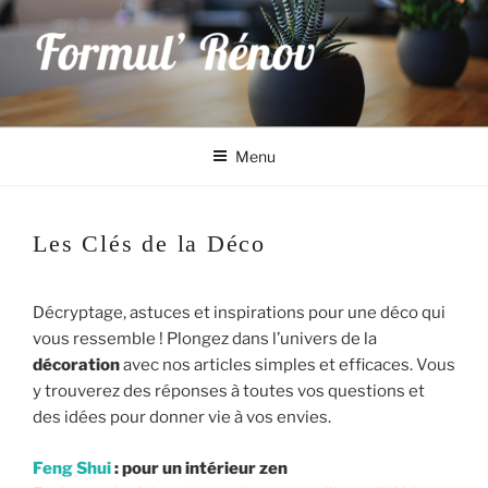
Aller
au
contenu
principal
Formul' Rénov
rénovation et décoration d'intérieur à Saint-Laurent de la Prée,
Charente-Maritime
Menu
Les Clés de la Déco
Décryptage, astuces et inspirations pour une déco qui
vous ressemble ! Plongez dans l’univers de la
décoration
avec nos articles simples et efficaces. Vous
y trouverez des réponses à toutes vos questions et
des idées pour donner vie à vos envies.
Feng Shui
: pour un intérieur zen